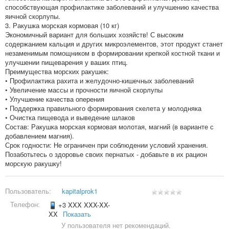
способствующая профилактике заболеваний и улучшению качества
яичной скорлупы.
3. Ракушка морская кормовая (10 кг)
Экономичный вариант для больших хозяйств! С высоким
содержанием кальция и других микроэлементов, этот продукт станет
незаменимым помощником в формировании крепкой костной ткани и
улучшении пищеварения у ваших птиц.
Преимущества морских ракушек:
• Профилактика рахита и желудочно-кишечных заболеваний
• Увеличение массы и прочности яичной скорлупы
• Улучшение качества оперения
• Поддержка правильного формирования скелета у молодняка
• Очистка пищевода и выведение шлаков
Состав: Ракушка морская кормовая молотая, магний (в варианте с
добавлением магния).
Срок годности: Не ограничен при соблюдении условий хранения.
Позаботьтесь о здоровье своих пернатых - добавьте в их рацион
морскую ракушку!
Пользователь:
kapitalprok1
Телефон:
+3 XXX XXX-XX-
XX
Показать
У пользователя нет рекомендаций.