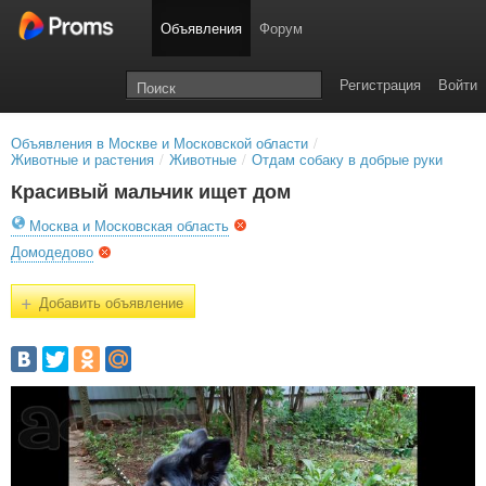
Объявления
Форум
Регистрация
Войти
Объявления в Москве и Московской области
/
Животные и растения
/
Животные
/
Отдам собаку в добрые руки
Красивый мальчик ищет дом
Москва и Московская область
Домодедово
+
Добавить объявление