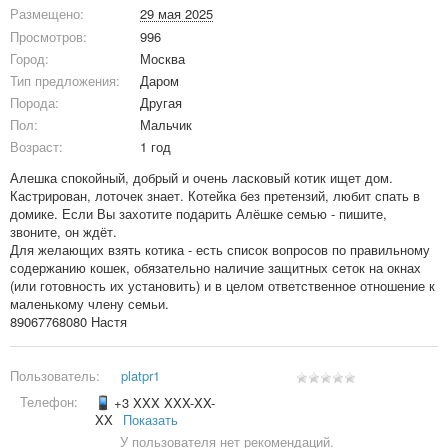
Размещено:
29 мая 2025
Просмотров:
996
Город:
Москва
Тип предложения:
Даром
Порода:
Другая
Пол:
Мальчик
Возраст:
1 год
Алешка спокойный, добрый и очень ласковый котик ищет дом.
Кастрирован, лоточек знает. Котейка без претензий, любит спать в
домике. Если Вы захотите подарить Алёшке семью - пишите,
звоните, он ждёт. ⠀
Для желающих взять котика - есть список вопросов по правильному
содержанию кошек, обязательно наличие защитных сеток на окнах
(или готовность их установить) и в целом ответственное отношение к
маленькому члену семьи.
89067768080 Настя
Пользователь:
platpr1
Телефон:
+3 XXX XXX-XX-
XX
Показать
У пользователя нет рекомендаций.