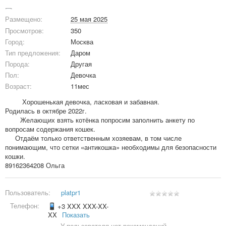
Размещено:
25 мая 2025
Просмотров:
350
Город:
Москва
Тип предложения:
Даром
Порода:
Другая
Пол:
Девочка
Возраст:
11мес
⠀⠀⠀ Хорошенькая девочка, ласковая и забавная.
Родилась в октябре 2022г.
⠀⠀⠀Желающих взять котёнка попросим заполнить анкету по
вопросам содержания кошек.
⠀⠀Отдаём только ответственным хозяевам, в том числе
понимающим, что сетки «антикошка» необходимы для безопасности
кошки.
89162364208 Ольга
Пользователь:
platpr1
Телефон:
+3 XXX XXX-XX-
XX
Показать
У пользователя нет рекомендаций.