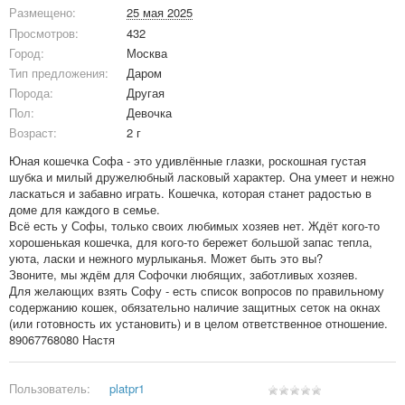
Размещено:
25 мая 2025
Просмотров:
432
Город:
Москва
Тип предложения:
Даром
Порода:
Другая
Пол:
Девочка
Возраст:
2 г
Юная кошечка Софа - это удивлённые глазки, роскошная густая
шубка и милый дружелюбный ласковый характер. Она умеет и нежно
ласкаться и забавно играть. Кошечка, которая станет радостью в
доме для каждого в семье.
Всё есть у Софы, только своих любимых хозяев нет. Ждёт кого-то
хорошенькая кошечка, для кого-то бережет большой запас тепла,
уюта, ласки и нежного мурлыканья. Может быть это вы?
Звоните, мы ждём для Софочки любящих, заботливых хозяев.
Для желающих взять Софу - есть список вопросов по правильному
содержанию кошек, обязательно наличие защитных сеток на окнах
(или готовность их установить) и в целом ответственное отношение.
89067768080 Настя
Пользователь:
platpr1