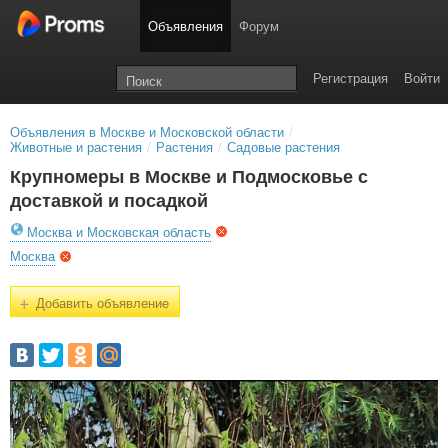
Объявления
Форум
Регистрация
Войти
Объявления в Москве и Московской области
/
Животные и растения
/
Растения
/
Садовые растения
Крупномеры в Москве и Подмосковье с
доставкой и посадкой
Москва и Московская область
Москва
+
Добавить объявление