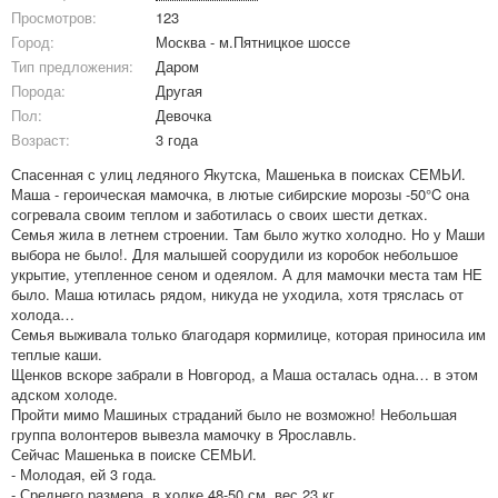
Просмотров:
123
Город:
Москва - м.Пятницкое шоссе
Тип предложения:
Даром
Порода:
Другая
Пол:
Девочка
Возраст:
3 года
Спасенная с улиц ледяного Якутска, Машенька в поисках СЕМЬИ.
Маша - героическая мамочка, в лютые сибирские морозы -50°C она
согревала своим теплом и заботилась о своих шести детках.
Семья жила в летнем строении. Там было жутко холодно. Но у Маши
выбора не было!. Для малышей соорудили из коробок небольшое
укрытие, утепленное сеном и одеялом. А для мамочки места там НЕ
было. Маша ютилась рядом, никуда не уходила, хотя тряслась от
холода…
Семья выживала только благодаря кормилице, которая приносила им
теплые каши.
Щенков вскоре забрали в Новгород, а Маша осталась одна… в этом
адском холоде.
Пройти мимо Машиных страданий было не возможно! Небольшая
группа волонтеров вывезла мамочку в Ярославль.
Сейчас Машенька в поиске СЕМЬИ.
- Молодая, ей 3 года.
- Среднего размера, в холке 48-50 см, вес 23 кг