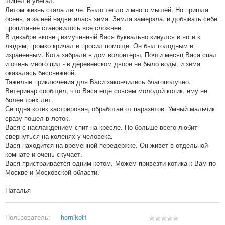
шипел и убегал.
Летом жизнь стала легче. Было тепло и много мышей. Но пришла
осень, а за ней надвигалась зима. Земля замерзла, и добывать себе
пропитание становилось все сложнее.
В декабре вконец измученный Вася буквально кинулся в ноги к
людям, громко кричал и просил помощи. Он был голодным и
израненным. Кота забрали в дом волонтеры. Почти месяц Вася спал
и очень много пил - в деревенском дворе не было воды, и зима
оказалась бесснежной.
Тяжелые приключения для Васи закончились благополучно.
Ветеринар сообщил, что Вася ещё совсем молодой котик, ему не
более трёх лет.
Сегодня котик кастрирован, обработан от паразитов. Умный мальчик
сразу пошел в лоток.
Вася с наслаждением спит на кресле. Но больше всего любит
свернуться на коленях у человека.
Вася находится на временной передержке. Он живет в отдельной
комнате и очень скучает.
Вася пристраивается одним котом. Можем привезти котика к Вам по
Москве и Московской области.
Наталья
Пользователь:
hornikot1