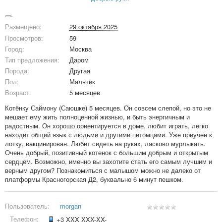
Размещено:
29 октября 2025
Просмотров:
59
Город:
Москва
Тип предложения:
Даром
Порода:
Другая
Пол:
Мальчик
Возраст:
5 месяцев
Котёнку Саймону (Саюшке) 5 месяцев. Он совсем слепой, но это не
мешает ему жить полноценной жизнью, и быть энергичным и
радостным. Он хорошо ориентируется в доме, любит играть, легко
находит общий язык с людьми и другими питомцами. Уже приучен к
лотку, вакцинирован. Любит сидеть на руках, ласково мурлыкать.
Очень добрый, позитивный котенок с большим добрым и открытым
сердцем. Возможно, именно вы захотите стать его самым лучшим и
верным другом? Познакомиться с малышом можно не далеко от
платформы Красногорская Д2, буквально 6 минут пешком.
Пользователь:
morgan
Телефон:
+3 XXX XXX-XX-