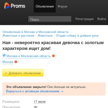
Объявления
Форум
Регистрация
Войти
Объявления в Москве и Московской области
/
Животные и растения
/
Животные
/
Отдам собаку в добрые руки
Ная - невероятно красивая девочка с золотым
характером ищет дом!
Москва и Московская область
Москва
+
Добавить объявление
Это объявление закрыто!
Оно больше не актуально.
Вернуться к активным объявлениям →
Размещено:
17 июня
Просмотров:
36