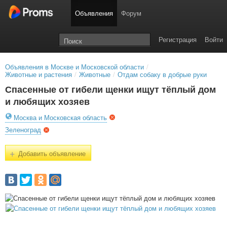
Объявления
Форум
Регистрация
Войти
Объявления в Москве и Московской области
/
Животные и растения
/
Животные
/
Отдам собаку в добрые руки
Спасенные от гибели щенки ищут тёплый дом
и любящих хозяев
Москва и Московская область
Зеленоград
+
Добавить объявление