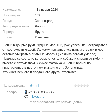
Размещено:
13 января 2024
Просмотров:
169
Город:
Зеленоград
Тип предложения:
Даром
Порода:
Другая
Возраст:
2 месяца
Щенки в добрые руки. Чудные малыши, уже успевшие настрадаться
от жестокости людей. Их маму пытались усыпить и отвезти в лес,
оставив умирать в сильные морозы ( хозяйка собаки умерла).
Нашлись свидетели, которые откачали собаку и спасли от гибели
вместе с потомством. Сейчас мамочка и щенки временно
пристроились в цветочном магазине в г. Зеленоград
Кто ищет верного и преданного друга, отзовитесь!
Пользователь:
dmitr1
Телефон:
+3 XXX XXX-XX-
XX
Показать
У пользователя нет рекомендаций.