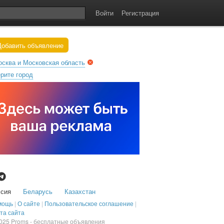
Войти
Регистрация
обавить объявление
сква и Московская область
рите город
ссия
Беларусь
Казахстан
мощь
|
О сайте
|
Пользовательское соглашение
|
та сайта
2025
Proms - бесплатные объявления