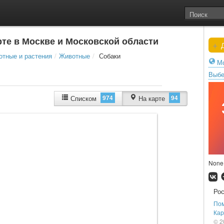
рте в Москве и Московской области
+
Д
тные и растения
/
Животные
/
Собаки
Мо
Выбе
974
94
Списком
На карте
None
Ро
По
Кар
© 