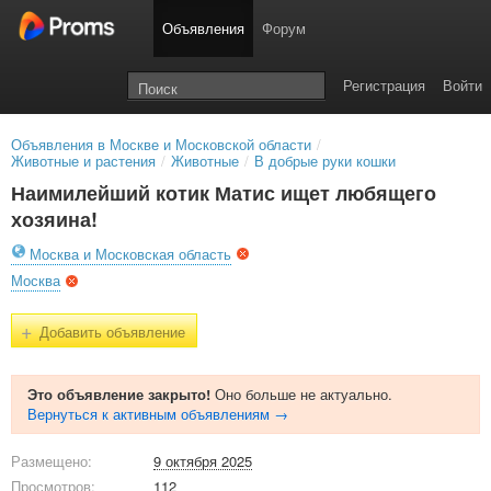
Объявления
Форум
Регистрация
Войти
Объявления в Москве и Московской области
/
Животные и растения
/
Животные
/
В добрые руки кошки
Наимилейший котик Матис ищет любящего
хозяина!
Москва и Московская область
Москва
+
Добавить объявление
Это объявление закрыто!
Оно больше не актуально.
Вернуться к активным объявлениям →
Размещено:
9 октября 2025
Просмотров:
112