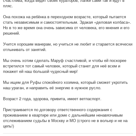
счастлива, когда видит своих кураторов, лапки сами так и идут в
пляс.
Она похожа на ребёнка в переходном возрасте, который пытается
стать независимым и самостоятельным. Эдакая «деловая колбаса».
Но в то же время она очень зависима от человека, его мнения и его
решений.
Учится хорошим манерам, но учиться не любит и старается всячески
отлынивать от занятий.
Мы очень хотим сделать Маруф счастливой, и чтобы ей поскорее
встретился тот самый человек, который станет для неё всем и
покажет ей наш большой чудесный мир!
Мы ищем для Руфы спокойного хозяина, который сможет укротить
наш ураган, и направить её энергию в нужное русло.
Возраст 2 года, здорова, привита, имеет ветпаспорт.
Пристраивается по договору ответственного содержания с
проживанием в квартире или доме с дальнейшим ненавязчивым
отслеживанием судьбы в Москву и МО (строго не в вольер и не на
цепь!)