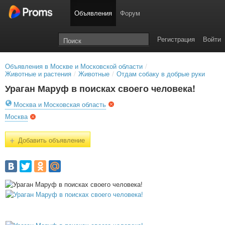
Объявления
Форум
Регистрация
Войти
Объявления в Москве и Московской области
/
Животные и растения
/
Животные
/
Отдам собаку в добрые руки
Ураган Маруф в поисках своего человека!
Москва и Московская область
Москва
+
Добавить объявление