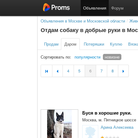
Объявления
Форум
Объявления в Москве и Московской области
/
Живо
Отдам собаку в добрые руки в Мос
Продам
Даром
Потеряшки
Куплю
Вязк
Сортировать по:
популярности
новизне
4
5
6
7
8
Буся в хорошие руки.
Москва, м. Пятницкое шоссе
Арина Алексеева