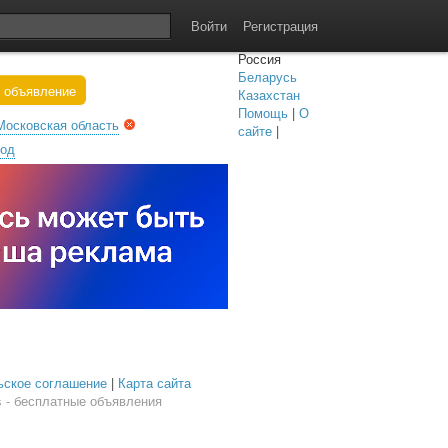
Войти
Регистрация
Россия
Беларусь
 объявление
Казахстан
Помощь
|
О
Московская область
сайте
|
род
ьское соглашение
|
Карта сайта
 - бесплатные объявления