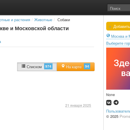
тные и растения
/
Животные
/
Собаки
+
Добавить
кве и Московской области
Москва и 
а
Выберите го
974
94
Списком
На карте
None
21 января 2025
Пользовател
© 2025
Proms