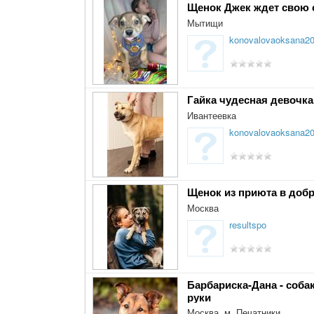
Щенок Джек ждет свою
Мытищи
konovalovaoksana2
Гайка чудесная девочка
Ивантеевка
konovalovaoksana2
Щенок из приюта в доб
Москва
resultspo
Барбариска-Дана - соба
руки
Москва, м. Печатники